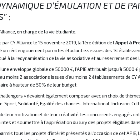
YNAMIQUE D’ÉMULATION ET DE PA
” ;
liance, en charge de la vie étudiante.
 par CY Alliance le 15 novembre 2019, la 1ère édition de l’
Appel à Pro
é un réel engouement parmi les étudiant.e.s issues des 14 établisse
bué à la redynamisation de la vie associative et au reserrement des l
’une enveloppe globale de 50000 €, l’APIE attribuait jusqu’à 5000 € 
 au moins 2 associations issues d’au moins 2 établissements de CY Al
aire à hauteur de 50% de leur budget.
challengers » devaient également composer avec un choix de thème
e, Sport, Solidarité, Egalité des chances, International, Inclusion, Cul
de leur motivation et de leur créativité, les concurrents engagés ont
intes et soumettre à l’appréciation du Jury des projets éligibles dans
 parmis tous les projets d’intérêt présentés à l’occasion de cet APIE, 