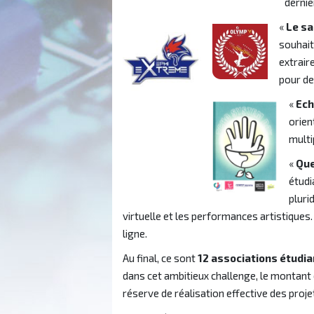
dernie
«
Le sa
souhait
extrair
pour de
«
Ech
orien
multi
«
Que
étudi
pluri
virtuelle et les performances artistiques. 
ligne.
Au final, ce sont
12 associations étudia
dans cet ambitieux challenge, le montant 
réserve de réalisation effective des proj