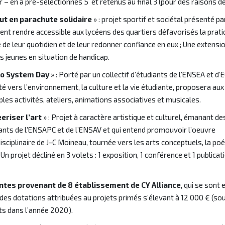
r – en a pré-sélectionnés 5 et retenus au final 3 (pour des raisons de fa
ut en parachute solidaire
» : projet sportif et sociétal présenté p
ent rendre accessible aux lycéens des quartiers défavorisés la prati
e de leur quotidien et de leur redonner confiance en eux ; Une extensi
s jeunes en situation de handicap.
o System Day
» : Porté par un collectif d’étudiants de l’ENSEA et d’
té vers l’environnement, la culture et la vie étudiante, proposera aux
ples activités, ateliers, animations associatives et musicales.
eriser l’art
» : Projet à caractère artistique et culturel, émanant de
ants de l’ENSAPC et de l’ENSAV et qui entend promouvoir l’oeuvre
disciplinaire de J-C Moineau, tournée vers les arts conceptuels, la poé
Un projet décliné en 3 volets : 1 exposition, 1 conférence et 1 publicat
ntes provenant de 8 établissement de CY Alliance
, qui se sont
des dotations attribuées au projets primés s’élevant à 12 000 € (so
ets dans l’année 2020).