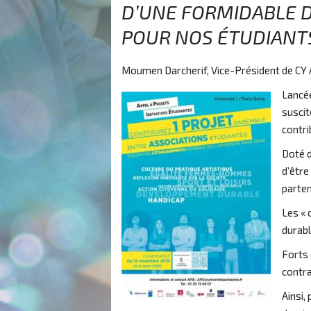
D’UNE FORMIDABLE D
POUR NOS ÉTUDIANTS
Moumen Darcherif, Vice-Président de CY Al
Lancée
suscit
contri
Doté d
d’être
parten
Les « 
durabl
Forts 
contra
Ainsi,