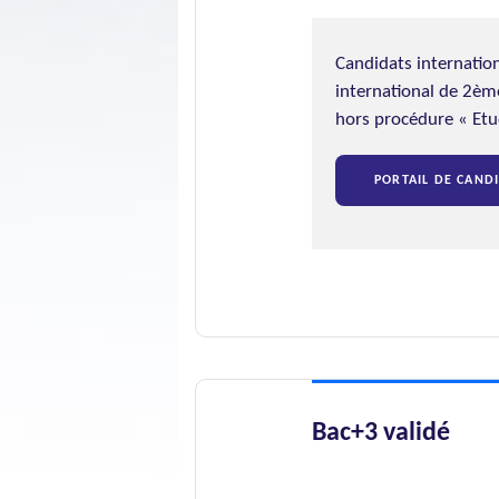
Candidats internatio
international de 2èm
hors procédure « Etu
PORTAIL DE CAND
Bac+3 validé