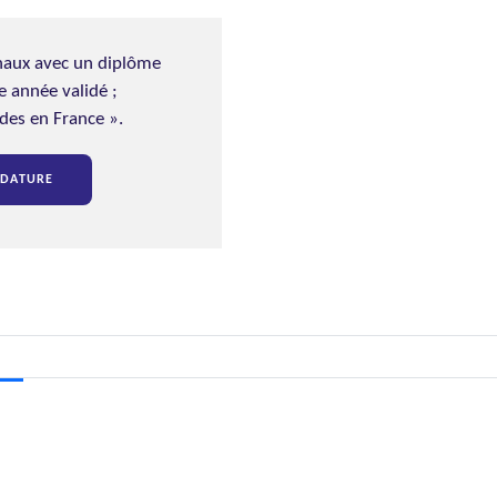
naux avec un diplôme
e année validé ;
des en France ».
IDATURE