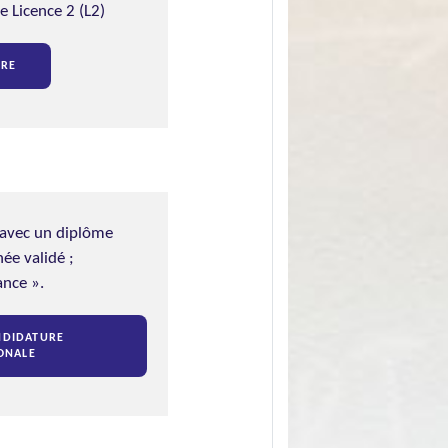
e Licence 2 (L2)
URE
 avec un diplôme
ée validé ;
ance ».
NDIDATURE
ONALE