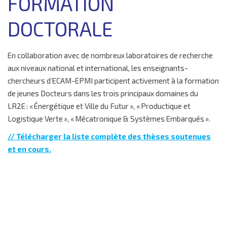
FORMATION
▼
RECHERCHE
DOCTORALE
▼
ENTREPRISE
▼
INTERNATIONAL
En collaboration avec de nombreux laboratoires de recherche
▼
VIE ÉTUDIANTE
aux niveaux national et international, les enseignants-
▼
INSERTION
chercheurs d’ECAM-EPMI participent activement à la formation
CONTACTS
de jeunes Docteurs dans les trois principaux domaines du
LR2E : « Énergétique et Ville du Futur », « Productique et
Logistique Verte », « Mécatronique & Systèmes Embarqués ».
// Télécharger la liste complète des
thèses soutenues
et en cours.