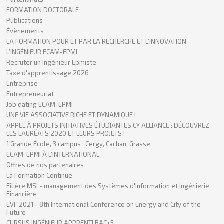
FORMATION DOCTORALE
Publications
Évènements
LA FORMATION POUR ET PAR LA RECHERCHE ET L’INNOVATION
L’INGÉNIEUR ECAM-EPMI
Recruter un Ingénieur Epmiste
Taxe d'apprentissage 2026
Entreprise
Entrepreneuriat
Job dating ECAM-EPMI
UNE VIE ASSOCIATIVE RICHE ET DYNAMIQUE !
APPEL À PROJETS INITIATIVES ÉTUDIANTES CY ALLIANCE : DÉCOUVREZ
LES LAURÉATS 2020 ET LEURS PROJETS !
1 Grande École, 3 campus : Cergy, Cachan, Grasse
ECAM-EPMI À L’INTERNATIONAL
Offres de nos partenaires
La Formation Continue
Filière MSI - management des Systèmes d'Information et Ingénierie
Financière
EVF'2021 - 8th International Conference on Energy and City of the
Future
CURSUS INGÉNIEUR APPRENTI BAC+5