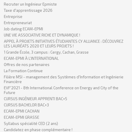
Recruter un Ingénieur Epmiste
Taxe d'apprentissage 2026
Entreprise
Entrepreneuriat
Job dating ECAM-EPMI
UNE VIE ASSOCIATIVE RICHE ET DYNAMIQUE !
APPEL À PROJETS INITIATIVES ÉTUDIANTES CY ALLIANCE : DÉCOUVREZ
LES LAURÉATS 2020 ET LEURS PROJETS !
1 Grande École, 3 campus : Cergy, Cachan, Grasse
ECAM-EPMI À L’INTERNATIONAL
Offres de nos partenaires
La Formation Continue
Filière MSI - management des Systèmes d'Information et Ingénierie
Financière
EVF'2021 - 8th International Conference on Energy and City of the
Future
CURSUS INGÉNIEUR APPRENTI BAC+5
CURSUS BACHELOR BAC+3
ECAM-EPMI CACHAN
ECAM-EPMI GRASSE
Syllabus spécialité CED (2 ans)
Candidatez en phase complémentaire !