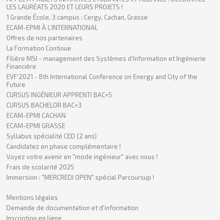
LES LAURÉATS 2020 ET LEURS PROJETS !
1 Grande École, 3 campus : Cergy, Cachan, Grasse
ECAM-EPMI À L’INTERNATIONAL
Offres de nos partenaires
La Formation Continue
Filière MSI - management des Systèmes d'Information et Ingénierie
Financière
EVF'2021 - 8th International Conference on Energy and City of the
Future
CURSUS INGÉNIEUR APPRENTI BAC+5
CURSUS BACHELOR BAC+3
ECAM-EPMI CACHAN
ECAM-EPMI GRASSE
Syllabus spécialité CED (2 ans)
Candidatez en phase complémentaire !
Voyez votre avenir en "mode ingénieur" avec nous !
Frais de scolarité 2025
Immersion : "MERCREDI OPEN" spécial Parcoursup !
Mentions légales
Demande de documentation et d'information
Inscription en ligne