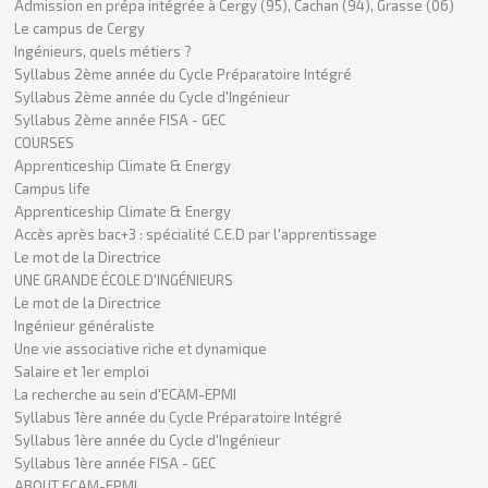
Admission en prépa intégrée à Cergy (95), Cachan (94), Grasse (06)
Le campus de Cergy
Ingénieurs, quels métiers ?
Syllabus 2ème année du Cycle Préparatoire Intégré
Syllabus 2ème année du Cycle d'Ingénieur
Syllabus 2ème année FISA - GEC
COURSES
Apprenticeship Climate & Energy
Campus life
Apprenticeship Climate & Energy
Accès après bac+3 : spécialité C.E.D par l'apprentissage
Le mot de la Directrice
UNE GRANDE ÉCOLE D'INGÉNIEURS
Le mot de la Directrice
Ingénieur généraliste
Une vie associative riche et dynamique
Salaire et 1er emploi
La recherche au sein d'ECAM-EPMI
Syllabus 1ère année du Cycle Préparatoire Intégré
Syllabus 1ère année du Cycle d'Ingénieur
Syllabus 1ère année FISA - GEC
ABOUT ECAM-EPMI