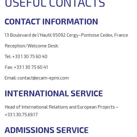
USEFUL CONTACTS
▼
RECHERCHE
▼
ENTREPRISE
CONTACT INFORMATION
▼
INTERNATIONAL
▼
VIE ÉTUDIANTE
13 Boulevard de l’Hautil
95092
Cergy-Pontoise Cedex, France
▼
INSERTION
Reception
/Welcome Desk:
CONTACTS
Tel:
+33 1 30 75 60 40
Fax:
+33 1 30 75 60 41
Email:
contact@ecam-epmi
.com
INTERNATIONAL SERVICE
Head of International Relations and
European
Projects
–
+33
1.30.75.69.17
ADMISSIONS SERVICE