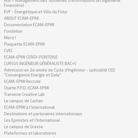
MSI – Management des Systèmes d’Informations (et Ingénierie
Financière)
EVF - Énergétique et Ville du Futur
ABOUT ECAM-EPMI
Documentation ECAM-EPMI
Fondation
Merci !
Plaquette ECAM-EPMI
CVEC
ECAM-EPMI CERGY-PONTOISE
CURSUS INGÉNIEUR GÉNÉRALISTE BAC+5
Admission en 2e année de Cycle d'Ingénieur - spécialité CED
"Convergence Energie et Data"
ECAM-EPMI Recrute
Charte P.P.D. ECAM-EPMI
Transene Creative Lab
Le campus de Cachan
ECAM-EPMI à l'international
Destinations et partenaires internationaux
Les Epmistes et l'International
Le campus de Grasse
Plateformes et laboratoires