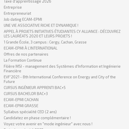
Taxe d'apprentissage 2026
Entreprise
Entrepreneuriat
Job dating ECAM-EPMI
UNE VIE ASSOCIATIVE RICHE ET DYNAMIQUE !
APPEL À PROJETS INITIATIVES ÉTUDIANTES CY ALLIANCE : DÉCOUVREZ
LES LAURÉATS 2020 ET LEURS PROJETS !
1 Grande École, 3 campus : Cergy, Cachan, Grasse
ECAM-EPMI À L’INTERNATIONAL
Offres de nos partenaires
La Formation Continue
Filière MSI - management des Systèmes d'Information et Ingénierie
Financière
EVF'2021 - 8th International Conference on Energy and City of the
Future
CURSUS INGÉNIEUR APPRENTI BAC+5
CURSUS BACHELOR BAC+3
ECAM-EPMI CACHAN
ECAM-EPMI GRASSE
Syllabus spécialité CED (2 ans)
Candidatez en phase complémentaire !
Voyez votre avenir en "mode ingénieur" avec nous !