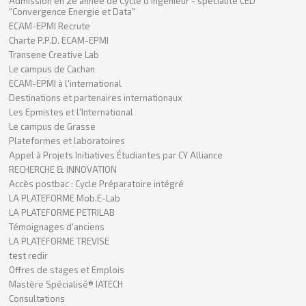
Admission en 2e année de Cycle d'Ingénieur - spécialité CED
"Convergence Energie et Data"
ECAM-EPMI Recrute
Charte P.P.D. ECAM-EPMI
Transene Creative Lab
Le campus de Cachan
ECAM-EPMI à l'international
Destinations et partenaires internationaux
Les Epmistes et l'International
Le campus de Grasse
Plateformes et laboratoires
Appel à Projets Initiatives Étudiantes par CY Alliance
RECHERCHE & INNOVATION
Accès postbac : Cycle Préparatoire intégré
LA PLATEFORME Mob.E-Lab
LA PLATEFORME PETRILAB
Témoignages d'anciens
LA PLATEFORME TREVISE
test redir
Offres de stages et Emplois
Mastère Spécialisé® IATECH
Consultations