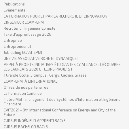
Publications
Évènements
LA FORMATION POUR ET PAR LA RECHERCHE ET L’INNOVATION
L’INGÉNIEUR ECAM-EPMI
Recruter un Ingénieur Epmiste
Taxe d'apprentissage 2026
Entreprise
Entrepreneuriat
Job dating ECAM-EPMI
UNE VIE ASSOCIATIVE RICHE ET DYNAMIQUE !
APPEL À PROJETS INITIATIVES ÉTUDIANTES CY ALLIANCE : DÉCOUVREZ
LES LAURÉATS 2020 ET LEURS PROJETS !
1 Grande École, 3 campus : Cergy, Cachan, Grasse
ECAM-EPMI À L’INTERNATIONAL
Offres de nos partenaires
La Formation Continue
Filière MSI - management des Systèmes d'Information et Ingénierie
Financière
EVF'2021 - 8th International Conference on Energy and City of the
Future
CURSUS INGÉNIEUR APPRENTI BAC+5
CURSUS BACHELOR BAC+3