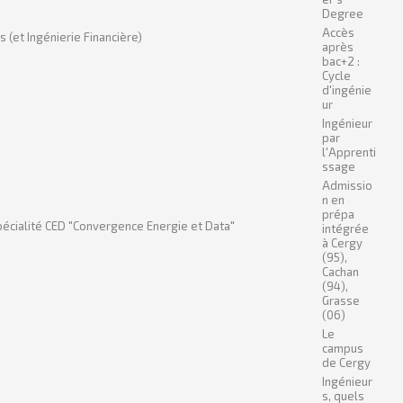
Degree
Accès
(et Ingénierie Financière)
après
bac+2 :
Cycle
d'ingénie
ur
Ingénieur
par
l'Apprenti
ssage
Admissio
n en
prépa
pécialité CED "Convergence Energie et Data"
intégrée
à Cergy
(95),
Cachan
(94),
Grasse
(06)
Le
campus
de Cergy
Ingénieur
s, quels