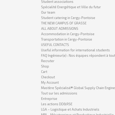
Student associations
Spécialité Energétique et Ville du futur
Our team
Student catering in Cergy-Pontoise
THE NEW CAMPUS OF GRASSE
ALL ABOUT ADMISSIONS
Accommodation in Cergy-Pontoise
Transportation in Cergy-Pontoise
USEFUL CONTACTS
Useful information for international students
FAQ Ingénieur(e) : Nos équipes répondent à tout
Recruter
Shop
Cart
Checkout
My Account
Mastère Spécialisé® Global Supply Chain Enginee
Tout sur les admissions
Entreprise
Les actions DD&RSE
LGA – Logistique et Achats Industriels
MPI – Mécatronique et Productique Industrielle