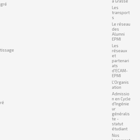
à Grasse
égré
Les
transport
s
Le réseau
des
Alumni
EPMI
Les
ntissage
réseaux
et
partenari
ats
d'ECAM-
EPMI
L'Organis
ation
Admissio
n en Cycle
gré
d'Ingénie
ur
généralis
te -
statut
étudiant
Nos