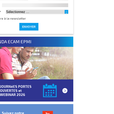
*
ire à la newsletter
NDA ECAM EPMI
JOURNéES PORTES
OUVERTES et
WEBINAR 2026
Suivez notre