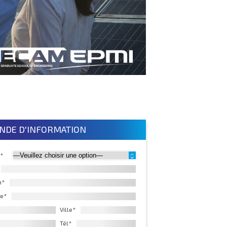
NDE D'INFORMATION
 *
m*
e*
Ville*
Tél*