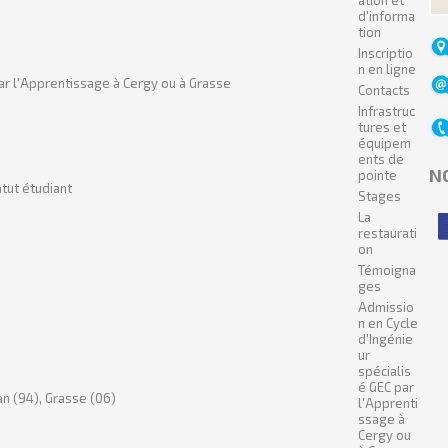
ation et
d'informa
tion
Inscriptio
n en ligne
ar l'Apprentissage à Cergy ou à Grasse
Contacts
Infrastruc
tures et
équipem
ents de
N
pointe
tut étudiant
Stages
La
restaurati
on
Témoigna
ges
Admissio
n en Cycle
d'Ingénie
ur
spécialis
é GEC par
n (94), Grasse (06)
l'Apprenti
ssage à
Cergy ou