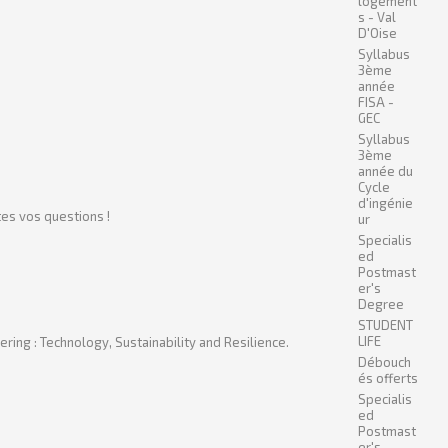
logement
s - Val
D'Oise
Syllabus
3ème
année
FISA -
GEC
Syllabus
3ème
année du
Cycle
d'ingénie
es vos questions !
ur
Specialis
ed
Postmast
er's
Degree
STUDENT
LIFE
ring : Technology, Sustainability and Resilience.
Débouch
és offerts
Specialis
ed
Postmast
er's