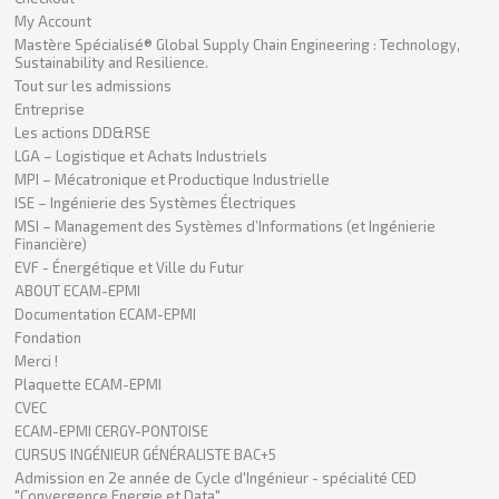
My Account
Mastère Spécialisé® Global Supply Chain Engineering : Technology,
Sustainability and Resilience.
Tout sur les admissions
Entreprise
Les actions DD&RSE
LGA – Logistique et Achats Industriels
MPI – Mécatronique et Productique Industrielle
ISE – Ingénierie des Systèmes Électriques
MSI – Management des Systèmes d’Informations (et Ingénierie
Financière)
EVF - Énergétique et Ville du Futur
ABOUT ECAM-EPMI
Documentation ECAM-EPMI
Fondation
Merci !
Plaquette ECAM-EPMI
CVEC
ECAM-EPMI CERGY-PONTOISE
CURSUS INGÉNIEUR GÉNÉRALISTE BAC+5
Admission en 2e année de Cycle d'Ingénieur - spécialité CED
"Convergence Energie et Data"