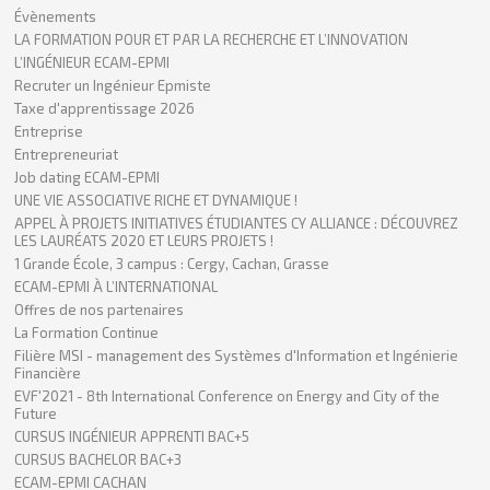
Évènements
LA FORMATION POUR ET PAR LA RECHERCHE ET L’INNOVATION
L’INGÉNIEUR ECAM-EPMI
Recruter un Ingénieur Epmiste
Taxe d'apprentissage 2026
Entreprise
Entrepreneuriat
Job dating ECAM-EPMI
UNE VIE ASSOCIATIVE RICHE ET DYNAMIQUE !
APPEL À PROJETS INITIATIVES ÉTUDIANTES CY ALLIANCE : DÉCOUVREZ
LES LAURÉATS 2020 ET LEURS PROJETS !
1 Grande École, 3 campus : Cergy, Cachan, Grasse
ECAM-EPMI À L’INTERNATIONAL
Offres de nos partenaires
La Formation Continue
Filière MSI - management des Systèmes d'Information et Ingénierie
Financière
EVF'2021 - 8th International Conference on Energy and City of the
Future
CURSUS INGÉNIEUR APPRENTI BAC+5
CURSUS BACHELOR BAC+3
ECAM-EPMI CACHAN