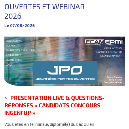
▼
RECHERCHE
OUVERTES ET WEBINAR
▼
ENTREPRISE
2026
▼
INTERNATIONAL
Le 07/08/2026
▼
VIE ÉTUDIANTE
▼
INSERTION
CONTACTS
PRESENTATION LIVE & QUESTIONS-
REPONSES « CANDIDATS CONCOURS
INGENI’UP »
Vous êtes en terminale, diplômé(e) du bac ou en