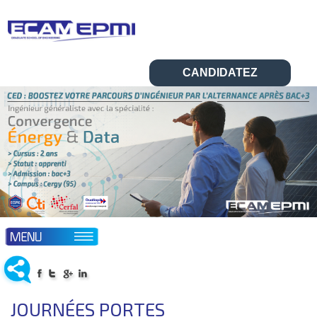
CANDIDATEZ
▼
▼
L’ÉCOLE
ABOUT ECAM-EPMI
▼
FORMATIONS
▼
ADMISSIONS
JOURNÉES PORTES