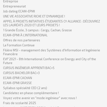
Entreprise
Entrepreneuriat
Job dating ECAM-EPMI
UNE VIE ASSOCIATIVE RICHE ET DYNAMIQUE !
APPEL À PROJETS INITIATIVES ÉTUDIANTES CY ALLIANCE : DÉCOUVREZ
LES LAURÉATS 2020 ET LEURS PROJETS !
1 Grande École, 3 campus : Cergy, Cachan, Grasse
ECAM-EPMI À L’INTERNATIONAL
Offres de nos partenaires
La Formation Continue
Filière MSI - management des Systèmes d'Information et Ingénierie
Financière
EVF'2021 - 8th International Conference on Energy and City of the
Future
CURSUS INGÉNIEUR APPRENTI BAC+5
CURSUS BACHELOR BAC+3
ECAM-EPMI CACHAN
ECAM-EPMI GRASSE
Syllabus spécialité CED (2 ans)
Candidatez en phase complémentaire !
Voyez votre avenir en "mode ingénieur" avec nous !
Frais de scolarité 2025