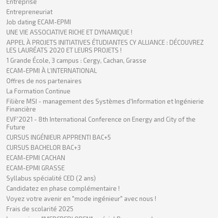
Entreprise
Entrepreneuriat
Job dating ECAM-EPMI
UNE VIE ASSOCIATIVE RICHE ET DYNAMIQUE !
APPEL À PROJETS INITIATIVES ÉTUDIANTES CY ALLIANCE : DÉCOUVREZ
LES LAURÉATS 2020 ET LEURS PROJETS !
1 Grande École, 3 campus : Cergy, Cachan, Grasse
ECAM-EPMI À L’INTERNATIONAL
Offres de nos partenaires
La Formation Continue
Filière MSI - management des Systèmes d'Information et Ingénierie
Financière
EVF'2021 - 8th International Conference on Energy and City of the
Future
CURSUS INGÉNIEUR APPRENTI BAC+5
CURSUS BACHELOR BAC+3
ECAM-EPMI CACHAN
ECAM-EPMI GRASSE
Syllabus spécialité CED (2 ans)
Candidatez en phase complémentaire !
Voyez votre avenir en "mode ingénieur" avec nous !
Frais de scolarité 2025