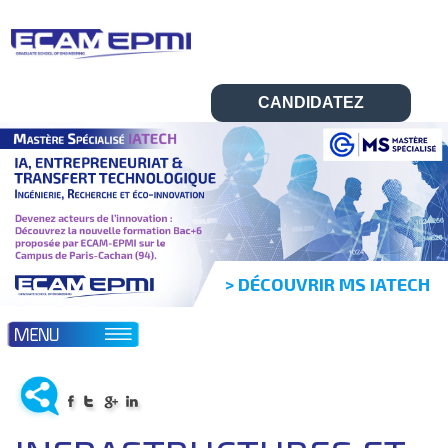
CANDIDATEZ
> DÉCOUVRIR MS IATECH
▼
▼
L’ÉCOLE
ABOUT ECAM-EPMI
▼
FORMATIONS
▼
ADMISSIONS