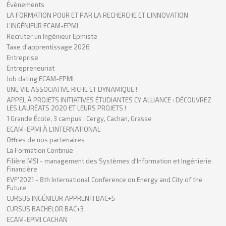
Évènements
LA FORMATION POUR ET PAR LA RECHERCHE ET L’INNOVATION
L’INGÉNIEUR ECAM-EPMI
Recruter un Ingénieur Epmiste
Taxe d'apprentissage 2026
Entreprise
Entrepreneuriat
Job dating ECAM-EPMI
UNE VIE ASSOCIATIVE RICHE ET DYNAMIQUE !
APPEL À PROJETS INITIATIVES ÉTUDIANTES CY ALLIANCE : DÉCOUVREZ
LES LAURÉATS 2020 ET LEURS PROJETS !
1 Grande École, 3 campus : Cergy, Cachan, Grasse
ECAM-EPMI À L’INTERNATIONAL
Offres de nos partenaires
La Formation Continue
Filière MSI - management des Systèmes d'Information et Ingénierie
Financière
EVF'2021 - 8th International Conference on Energy and City of the
Future
CURSUS INGÉNIEUR APPRENTI BAC+5
CURSUS BACHELOR BAC+3
ECAM-EPMI CACHAN