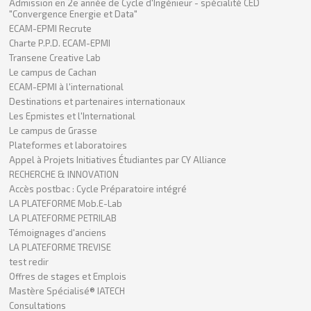
Admission en 2e année de Cycle d'Ingénieur - spécialité CED
"Convergence Energie et Data"
ECAM-EPMI Recrute
Charte P.P.D. ECAM-EPMI
Transene Creative Lab
Le campus de Cachan
ECAM-EPMI à l'international
Destinations et partenaires internationaux
Les Epmistes et l'International
Le campus de Grasse
Plateformes et laboratoires
Appel à Projets Initiatives Étudiantes par CY Alliance
RECHERCHE & INNOVATION
Accès postbac : Cycle Préparatoire intégré
LA PLATEFORME Mob.E-Lab
LA PLATEFORME PETRILAB
Témoignages d'anciens
LA PLATEFORME TREVISE
test redir
Offres de stages et Emplois
Mastère Spécialisé® IATECH
Consultations