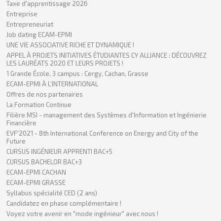
Taxe d'apprentissage 2026
Entreprise
Entrepreneuriat
Job dating ECAM-EPMI
UNE VIE ASSOCIATIVE RICHE ET DYNAMIQUE !
APPEL À PROJETS INITIATIVES ÉTUDIANTES CY ALLIANCE : DÉCOUVREZ
LES LAURÉATS 2020 ET LEURS PROJETS !
1 Grande École, 3 campus : Cergy, Cachan, Grasse
ECAM-EPMI À L’INTERNATIONAL
Offres de nos partenaires
La Formation Continue
Filière MSI - management des Systèmes d'Information et Ingénierie
Financière
EVF'2021 - 8th International Conference on Energy and City of the
Future
CURSUS INGÉNIEUR APPRENTI BAC+5
CURSUS BACHELOR BAC+3
ECAM-EPMI CACHAN
ECAM-EPMI GRASSE
Syllabus spécialité CED (2 ans)
Candidatez en phase complémentaire !
Voyez votre avenir en "mode ingénieur" avec nous !