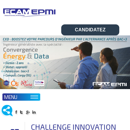
CANDIDATEZ
▼
▼
L’ÉCOLE
ABOUT ECAM-EPMI
▼
FORMATIONS
▼
ADMISSIONS
CHALLENGE INNOVATION