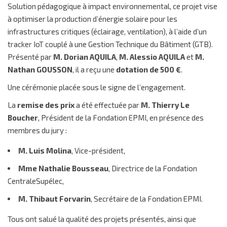
Solution pédagogique à impact environnemental, ce projet vise
à optimiser la production d’énergie solaire pour les
infrastructures critiques (éclairage, ventilation), à l’aide d’un
tracker IoT couplé à une Gestion Technique du Bâtiment (GTB).
Présenté par
M. Dorian AQUILA
,
M. Alessio AQUILA
et
M.
Nathan GOUSSON
, il a reçu une
dotation de 500 €
.
Une cérémonie placée sous le signe de l’engagement.
La
remise des prix
a été effectuée par
M. Thierry Le
Boucher
, Président de la Fondation EPMI, en présence des
membres du jury :
M. Luis Molina
, Vice-président,
Mme Nathalie Bousseau
, Directrice de la Fondation
CentraleSupélec,
M. Thibaut Forvarin
, Secrétaire de la Fondation EPMI.
Tous ont salué la qualité des projets présentés, ainsi que