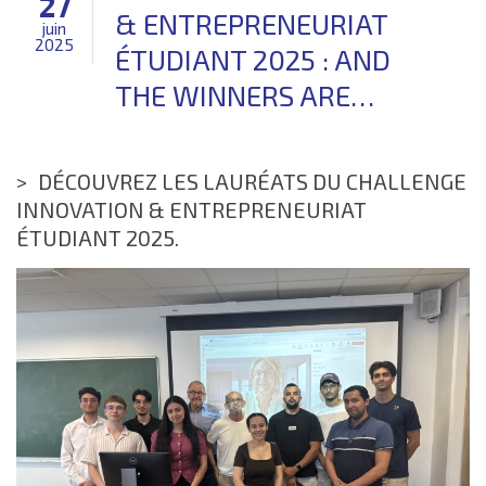
27
▼
RECHERCHE
& ENTREPRENEURIAT
juin
2025
▼
ENTREPRISE
ÉTUDIANT 2025 : AND
▼
INTERNATIONAL
THE WINNERS ARE…
▼
VIE ÉTUDIANTE
▼
INSERTION
DÉCOUVREZ LES LAURÉATS DU CHALLENGE
CONTACTS
INNOVATION & ENTREPRENEURIAT
ÉTUDIANT 2025.