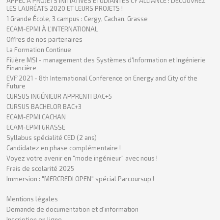
APPEL À PROJETS INITIATIVES ÉTUDIANTES CY ALLIANCE : DÉCOUVREZ
LES LAURÉATS 2020 ET LEURS PROJETS !
1 Grande École, 3 campus : Cergy, Cachan, Grasse
ECAM-EPMI À L’INTERNATIONAL
Offres de nos partenaires
La Formation Continue
Filière MSI - management des Systèmes d'Information et Ingénierie
Financière
EVF'2021 - 8th International Conference on Energy and City of the
Future
CURSUS INGÉNIEUR APPRENTI BAC+5
CURSUS BACHELOR BAC+3
ECAM-EPMI CACHAN
ECAM-EPMI GRASSE
Syllabus spécialité CED (2 ans)
Candidatez en phase complémentaire !
Voyez votre avenir en "mode ingénieur" avec nous !
Frais de scolarité 2025
Immersion : "MERCREDI OPEN" spécial Parcoursup !
Mentions légales
Demande de documentation et d'information
Inscription en ligne