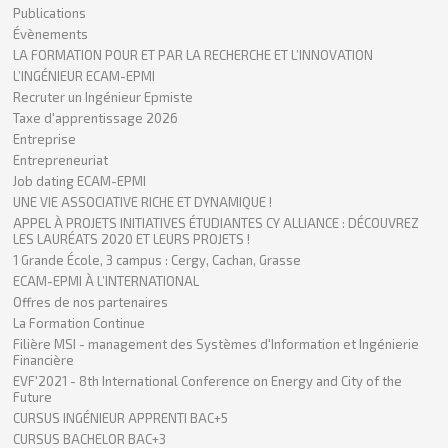
Publications
Évènements
LA FORMATION POUR ET PAR LA RECHERCHE ET L’INNOVATION
L’INGÉNIEUR ECAM-EPMI
Recruter un Ingénieur Epmiste
Taxe d'apprentissage 2026
Entreprise
Entrepreneuriat
Job dating ECAM-EPMI
UNE VIE ASSOCIATIVE RICHE ET DYNAMIQUE !
APPEL À PROJETS INITIATIVES ÉTUDIANTES CY ALLIANCE : DÉCOUVREZ
LES LAURÉATS 2020 ET LEURS PROJETS !
1 Grande École, 3 campus : Cergy, Cachan, Grasse
ECAM-EPMI À L’INTERNATIONAL
Offres de nos partenaires
La Formation Continue
Filière MSI - management des Systèmes d'Information et Ingénierie
Financière
EVF'2021 - 8th International Conference on Energy and City of the
Future
CURSUS INGÉNIEUR APPRENTI BAC+5
CURSUS BACHELOR BAC+3