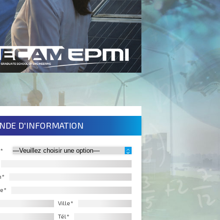
NDE D'INFORMATION
 *
m*
e*
Ville*
Tél*