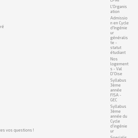
L'Organis
ation
Admissio
n en Cycle
gré
d'Ingénie
ur
généralis
te -
statut
étudiant
Nos
logement
s - Val
D'Oise
Syllabus
3ème
année
FISA -
GEC
Syllabus
3ème
année du
Cycle
d'ingénie
es vos questions !
ur
Specialis