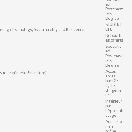
ed
Postmast
er's
Degree
STUDENT
LIFE
ring : Technology, Sustainability and Resilience.
Débouch
és offerts
Specialis
ed
Postmast
er's
Degree
Accès
(et Ingénierie Financière)
après
bac+2 :
Cycle
d'ingénie
ur
Ingénieur
par
l'Apprenti
ssage
Admissio
n en
prépa