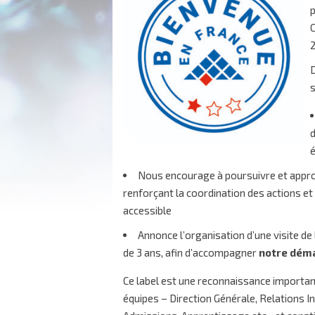
p
C
D
s
d
é
Nous
encourage à poursuivre et appro
renforçant la coordination des actions et 
accessible
Annonce l’organisation d’une
visite d
de 3 ans
, afin d’accompagner
notre déma
Ce label est une reconnaissance importan
équipes – Direction Générale, Relations 