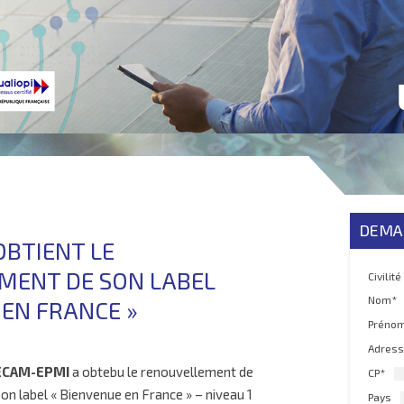
DEMA
BTIENT LE
MENT DE SON LABEL
Civilité
Nom*
 EN FRANCE »
Préno
Adress
ECAM-EPMI
a obtebu le renouvellement de
CP*
son
label « Bienvenue en France » – niveau 1
Pays