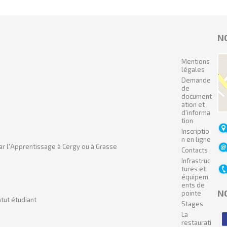
N
Mentions
légales
Demande
de
document
ation et
d'informa
tion
Inscriptio
n en ligne
ar l'Apprentissage à Cergy ou à Grasse
Contacts
Infrastruc
tures et
équipem
ents de
N
pointe
tut étudiant
Stages
La
restaurati