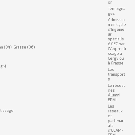
on
Témoigna
ges
Admissio
n en Cycle
d'Ingénie
ur
spécialis
é GEC par
n (94), Grasse (06)
l'Apprenti
ssage à
Cergy ou
à Grasse
égré
Les
transport
s
Le réseau
des
Alumni
EPMI
Les
ntissage
réseaux
et
partenari
ats
d'ECAM-
EPMI