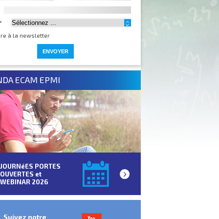
*
ire à la newsletter
NDA ECAM EPMI
JOURNéES PORTES
OUVERTES et
WEBINAR 2026
Suivez notre