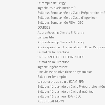
Le campus de Cergy
Ingénieurs, quels métiers ?
Syllabus 2ème année du Cycle Préparatoire Int
Syllabus 2ème année du Cycle d'Ingénieur
Syllabus 2ème année FISA - GEC
COURSES
Apprenticeship Climate & Energy
Campus life
Apprenticeship Climate & Energy
Accès après bac+3 : spécialité C.E.D par l'appre
Le mot de la Directrice
UNE GRANDE ÉCOLE D'INGÉNIEURS
Le mot de la Directrice
Ingénieur généraliste
Une vie associative riche et dynamique
Salaire et 1er emploi
La recherche au sein d'ECAM-EPMI
Syllabus 1ère année du Cycle Préparatoire Inté
Syllabus 1ère année du Cycle d'Ingénieur
Syllabus 1ère année FISA - GEC
ABOUT ECAM-EPMI