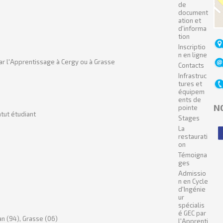
de
document
ation et
d'informa
tion
Inscriptio
n en ligne
ar l'Apprentissage à Cergy ou à Grasse
Contacts
Infrastruc
tures et
équipem
ents de
N
pointe
tut étudiant
Stages
La
restaurati
on
Témoigna
ges
Admissio
n en Cycle
d'Ingénie
ur
spécialis
é GEC par
n (94), Grasse (06)
l'Apprenti