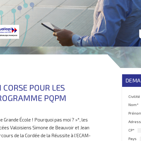
DEMA
 CORSE POUR LES
PROGRAMME PQPM
Civilité
Nom*
Préno
Grande École ! Pourquoi pas moi ? »*, les
Adress
ycées Valoisiens Simone de Beauvoir et Jean
CP*
rcours de la Cordée de la Réussite à l’ECAM-
Pays