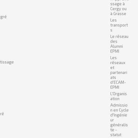
ssage à
Cergy ou
à Grasse
égré
Les
transport
s
Le réseau
des
Alumni
EPMI
Les
ntissage
réseaux
et
partenari
ats
d'ECAM-
EPMI
L'Organis
ation
Admissio
n en Cycle
gré
d'Ingénie
ur
généralis
te -
statut