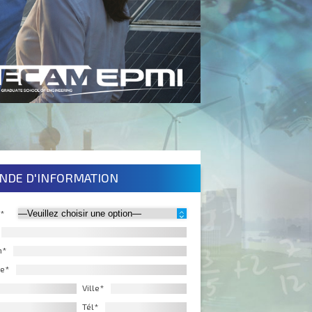
NDE D'INFORMATION
 *
m*
e*
Ville*
Tél*