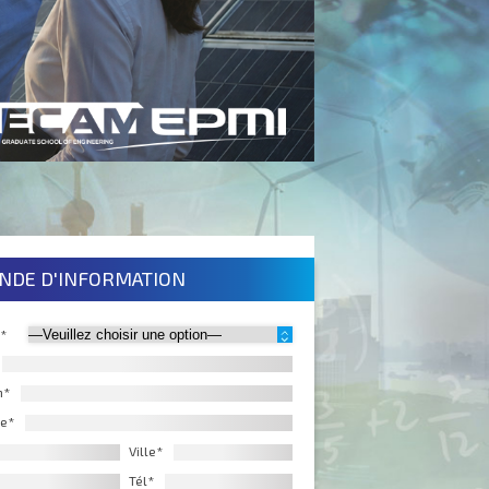
NDE D'INFORMATION
 *
m*
e*
Ville*
Tél*