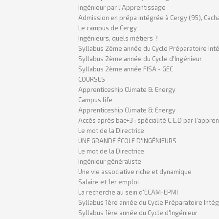
Ingénieur par l'Apprentissage
Admission en prépa intégrée à Cergy (95), Cacha
Le campus de Cergy
Ingénieurs, quels métiers ?
Syllabus 2ème année du Cycle Préparatoire Int
Syllabus 2ème année du Cycle d'Ingénieur
Syllabus 2ème année FISA - GEC
COURSES
Apprenticeship Climate & Energy
Campus life
Apprenticeship Climate & Energy
Accès après bac+3 : spécialité C.E.D par l'appre
Le mot de la Directrice
UNE GRANDE ÉCOLE D'INGÉNIEURS
Le mot de la Directrice
Ingénieur généraliste
Une vie associative riche et dynamique
Salaire et 1er emploi
La recherche au sein d'ECAM-EPMI
Syllabus 1ère année du Cycle Préparatoire Inté
Syllabus 1ère année du Cycle d'Ingénieur