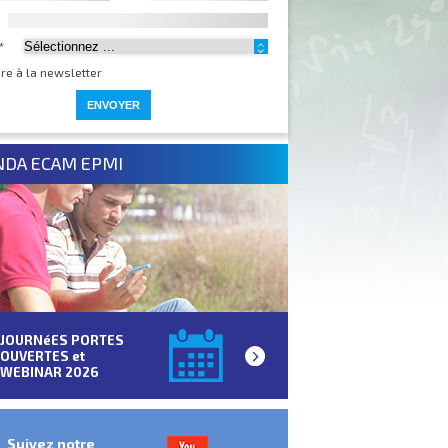
*
ire à la newsletter
NDA ECAM EPMI
JOURNéES PORTES
OUVERTES et
WEBINAR 2026
Suivez notre