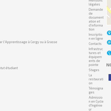
Mentions
légales
Demande
de
document
ation et
d'informa
tion
Inscriptio
n en ligne
ar l'Apprentissage à Cergy ou à Grasse
Contacts
Infrastruc
tures et
équipem
ents de
N
pointe
tut étudiant
Stages
La
restaurati
on
Témoigna
ges
Admissio
n en Cycle
d'Ingénie
ur