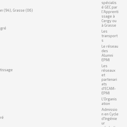
spécialis
é GEC par
n (94), Grasse (06)
l'Apprenti
ssage à
Cergy ou
à Grasse
égré
Les
transport
s
Le réseau
des
Alumni
EPMI
Les
ntissage
réseaux
et
partenari
ats
d'ECAM-
EPMI
L'Organis
ation
Admissio
n en Cycle
gré
d'Ingénie
ur